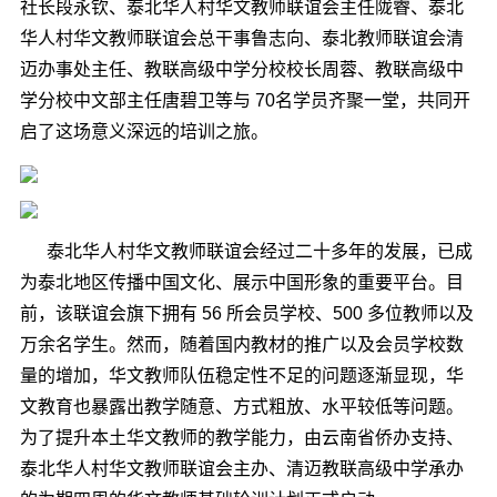
社长段永钦、泰北华人村华文教师联谊会主任陇睿、泰北
华人村华文教师联谊会总干事鲁志向
、泰北教师联谊会清
迈办事处主任、教联高级中学分校校长周蓉、教联高级中
学分校中文部主任唐碧卫
等
与
70
名学员齐聚一堂，共同开
启了这场意义深远的培训之旅。
泰北华人村华文教师联谊会经过二十多年的发展，已成
为泰北地区传播中国文化、展示中国形象的重要平台。目
前，该联谊会旗下拥有
56
所会员学校、
500
多位教师以及
万余名学生。然而，随着国内教材的推广以及会员学校数
量的增加，华文教师队伍稳定性不足的问题逐渐显现，华
文教育也暴露出教学随意、方式粗放、水平较低等问题。
为了提升本土华文教师的教学能力，
由
云南省侨办支持、
泰北华人村华文教师联谊会主办
、
清迈教联高级中学承办