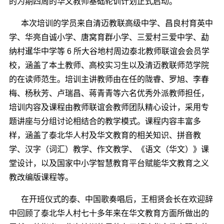
的为期四周的华文教师基础轮训计划正式启动。
本次培训的学员来自清迈教联高级中学、昌良村育英中
学
、
华亮自诚小学、唐窝育群小学、三爱村三爱中学、勐
纳村暹华中学
等
6
所大谷地村周边泰北教师联谊会会员学
校，涵盖了本土教师、高校实习生以及清迈教联师范学院
的在读师范生。培训
主讲
教师由在任
的陇睿、罗旭、李春
梅、杨秋芳、卢瑞昌、蒋青青等六名
优秀外派教师担任，
培训内容及课程由教师联谊会教师团队精心设计，采用专
题讲座与分组讨论相结合的教学模式。课程内容丰富多
样，涵盖了泰北华人村及华文教育的相关知识、拼音教
学、汉字（词汇）教学、作文教学、《语文（华文）》课
堂设计，以及国家中小学智慧教育平台赋能华文教育之义
教改编版课程等。
在开班仪式
的泰、中国歌奏唱后
，王相贤会长在欢迎辞
中回顾了泰北华人村七十多年来在华文教育方面所做出的