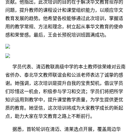
贡献。他指出，此次培训的目的在于解决华文教育现存的
问题，提升教师的课程设计和课堂组织能力，以顺应华文
教育发展的趋势。他希望各校能够通过此次培训，掌握适
用的教学常规、方法和理念，树立起从事华文教育的使命
感和荣誉感。最后，王会长预祝培训班圆满成功。
学员代表、清迈教联高级中学的
本土教师
徐荣峰对云南
省侨办、泰北
华文
教师联谊会和公派老师表达了诚挚的感
谢。
她
强调，这次培训是提升自我的宝贵契机，倡议学员
们珍惜这一机会，积极参与学习和交流
；
学员们将把所学
知识运用到教学中，提升课堂教学质量，为学生提供更优
质的教育。
她
坚信，这次培训将成为大家教学成长的新起
点，助力大家在
华文
教育之路上不断前行。
据悉，首轮轮训在清迈、清莱选点开展，覆盖周边华