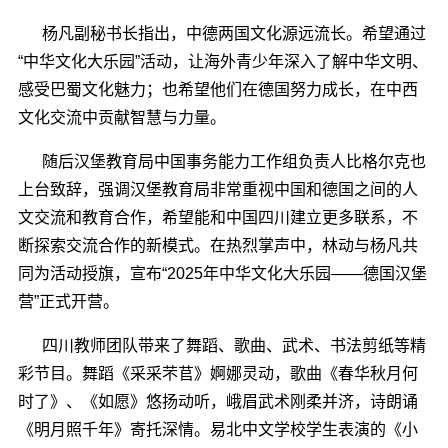
杨凡副秘书长指出，中德两国文化源远流长。希望通过
“中华文化大乐园”活动，让海外青少年深入了解中华文明、
感受巴蜀文化魅力；也希望他们在德国努力成长，在中西
文化交流中贡献智慧与力量。
随后汉堡教育局中国事务能力工作组负责人比格尔克也
上台致辞，强调汉堡教育局非常重视中国和德国之间的人
文交流和教育合作，希望能和中国四川建立更多联系，不
断探索交流合作的新模式。
在热烈掌声中，林动与杨凡共
同为活动授旗，宣布
“2025年中华文化大乐园——德国汉堡
营”正式开营。
四川教师团队带来了舞蹈、歌曲、武术、书法剪纸等精
彩节目。舞蹈《采采芣苢》婀娜灵动，歌曲《春华秋月何
时了》
、
《如愿》悠扬动听，峨眉武术刚柔并济，诗朗诵
《明月照千年》寄托深情。易北中文学校学生表演的《小