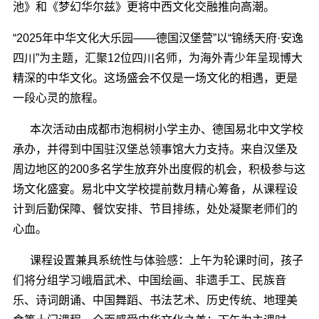
池》和《梦幻华尔兹》更将中西文化交融推向高潮。
“2025年中华文化大乐园——德国汉堡营”以“锦绣天府·安逸
四川”为主题，汇聚12位四川名师，为海外青少年呈现博大
精深的中华文化。这场盛会不仅是一场文化的相遇，更是
一段心灵的旅程。
本次活动由成都市泡桐树小学主办、德国易北中文学校
承办，并得到中国驻汉堡总领事馆大力支持。来自汉堡及
周边地区的200多名学生放弃外出度假的机会，积极参与这
场文化盛宴。易北中文学校提前数月精心筹备，从课程设
计到后勤保障、餐饮安排、节目排练，处处凝聚老师们的
心血。
课程设置兼具系统性与体验感：
上午为轮课时间
，孩子
们将分组学习峨眉武术、中国绘画、非遗手工、民族音
乐、诗词朗诵、中国舞蹈、书法艺术、历史传统、地理美