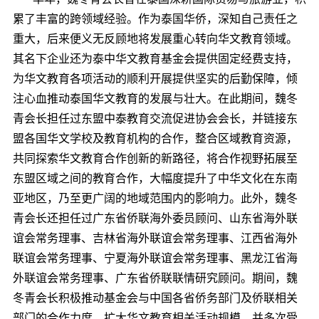
累了丰富的跨领域经验。作为泰国华侨，深知自己责任之
重大，后来便义无反顾地将发展重心转向华文教育领域。
其名下企业还为泰中华文教育基金会提供固定经费支持，
为华文教育各项活动的顺利开展提供坚实的后勤保障，倾
注心血推动泰国华文教育的发展与壮大。在此期间，
魏冬
青会长
担任过东盟中泰教育交流促进协会
会长
，并链接东
盟各国华文学校及教育机构的合作，整合区域教育资源，
共同探索华文教育合作创新的新路径，将合作视野拓展至
东盟区域之间的教育合作，大幅度提升了中华文化在东南
亚地区，乃至更广阔的地域范围内的影响力。此外，魏冬
青会长还担任过广东省侨联
海外
委员
顾问
、
山东省
海外联
谊会
常务理事
、
吉林省
海外联谊会
常务理事
、
江西省
海外
联谊会
常务理事
、
宁夏
海外联谊会
常务理事
、
黑龙江省
海
外联谊会
常务理事
、
广东省侨
联
联情研究顾问。期间，
魏
冬青会长
积极推动基金会与中国各省侨务部门及侨联相关
部门的合作力度，扩大华文教育相关活动规模。
并
多次
受