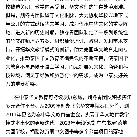
校被迫关闭，教学内容受限，华文教师的生存处境艰难。
但是
，
魏冬青
团队
坚守文化根脉，
大力协助华校以
地下或
半公开的方式延续华文学习，成为传承中华文化的重要阵
地。
进入新的历史时期，
魏冬青团队制定了一系列系统性
的华文教师培养方案，组织
师资培训、教材开发和学术支
持，
开拓华文教学模式的创新，
助力泰国华文教育走向专
业化
，推动泰国华文教育基础建设的不断完善
，
使泰国
华
文教育不再局限于语言学习，而是扩展到文化、商务和科
技领域，满足了经贸和旅游行业的需求
，
成为中泰友好关
系的
重要
桥梁。
在中泰华文教育可持续发展领域，魏冬青团队积极搭建
多元合作平台。从
2009
年创办北京华文学院泰国分院，到
2011
年更名为泰中华文教育基金会，实现了华文教育教学
模式本土化的更新迭代。
2023
年牵线促成“广东书屋”落地
泰国学校，捐赠数万册中文图书等多个公益项目的落地，