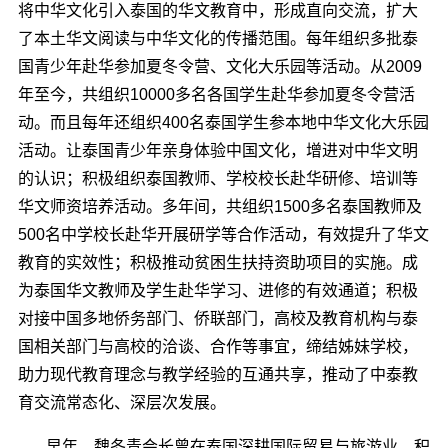
将中华文化
引入
泰
国的华文教育中，形成
直
向交流
，扩大
了本土
华文阅读与中华文化的传播范围。每年组织多批泰
国青少年赴华参加夏冬令营、文化大乐园等活动
。
从
2009
年至今，共组织
10000
多
名各国学生赴华参加夏冬令营活
动。而且每年还组织
400
名泰国学生参本地中华文化大乐园
活动。让泰国青少年
亲身体验中国文化，增进对中华文明
的认识
；积极组织泰国教师、学校校长赴华研修、培训等
华文师资培养活动。
多年间，共
组织
1500
多名泰国教师及
500
名中学校长赴华开展研学等合作活动，
有效提升
了
华文
教育的实效性
；积极推动贫困生扶持资助项目的实施。成
为泰国华文教师及学生赴华学习、进修的有效通道；积极
对接中国多地侨务部门
、
侨联部门，高校及教育机构与泰
国相关部门与高校的洽谈、合作等事宜，缔结姊妹学校，
助力现代教育理念与教学经验的互通共享，推动了中泰教
育交流常态化、深层次发展。
早年，
魏冬青
会长
曾在泰国深耕国际贸易与旅游业，积