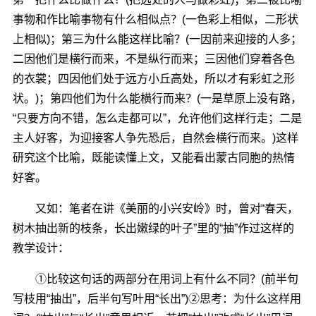
事物和作比喻事物有什么相似点？(一色彩上相似，二形状
上相似)；第三为什么能这样比喻？(一因前来迎接的人多；
二因他们是横行而来，不是纵行而来；三因他们穿着各色
的衣裳；四因他们处于远方小丘高处，所以才有彩虹之形
状。)；第四他们为什么能横行而来？(一是草原上没有路，
“只要方向不错，怎么走都可以”，允许他们这样行走；二是
主人好客，为迎接客人争先恐后，自然会横行而来。)这样
研究这个比喻，既能读懂上文，又能看出蒙古同胞的热情
好客。
又如：笔者在讲《美丽的小兴安岭》时，曾对“春天，
树木抽出新的枝条，长出嫩绿的叶子”里的“抽”作过这样的
教学设计：
①比较这句话的两部分在用词上有什么不同？(前半句
写枝用“抽出”，后半句写叶用“长出”)②思考：为什么这样用