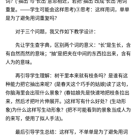
词？(“抽出”与“长出”意思相近，若把“抽出”改成“长出”用词
重复。――学生可能会这样思考)③思考：这样用词，单单
是为了避免用词重复吗？
对于三个问题，我又作如下教学设计：
先让学生查字典，区别两个词的意义：“长”是生长，含
有自然而然的意味；“抽”是把夹在中间的东西拉出来，含有
人为的意味。
再引导学生理解：树干里本来就有枝条吗？是谁有这
种能力把它抽出来呢？(是春天这个巧手的姑娘)读了这句，
你脑海里会出现什么景象？(春姑娘先是快速地把枝条拉出
来，然后才把叶片伸展开。)这样写有什么好处？(生动形
象)为什么这样写生动形象？(把不可能看到的景象当成人为
的来写，使用了拟人手法)。
最后引导学生总结：这样写，不单单是为了避免用词