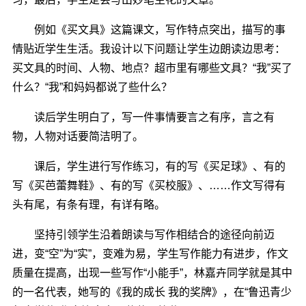
例如《买文具》这篇课文，写作特点突出，描写的事
情贴近学生生活。我设计以下问题让学生边朗读边思考：
买文具的时间、人物、地点？超市里有哪些文具？“我”买了
什么？“我”和妈妈都说了些什么？
读后学生明白了，写一件事情要言之有序，言之有
物，人物对话要简洁明了。
课后，学生进行写作练习，有的写《买足球》、有的
写《买芭蕾舞鞋》、有的写《买校服》、……作文写得有
头有尾，有条有理，有详有略。
坚持引领学生沿着朗读与写作相结合的途径向前迈
进，变“空”为“实”，变难为易，学生写作能力有进步，作文
质量在提高，出现一些写作“小能手”，林嘉卉同学就是其中
的一名代表，她写的《我的成长 我的奖牌》，在“鲁迅青少