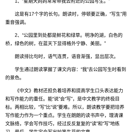
1、“星期天妈妈常常带我去附近的公园写生。”
这是有17个字的长句。朗读时，停顿要正确，“写生”用
重音强调。
2、“公园里到处都是鲜花和绿草。明净的湖，白色的
桥，绿色的树，在蓝天下显得格外宁静、美丽。”
朗读排比句时，语气连贯，语音渐强，显出层次。
学生通过朗读掌握了课文内容：“我”去公园写生时看到
的景色。
《中文》教材还担负着培养和提高学生口头表达能力
和写作能力的重任。能“说”会“写”，是中文教学的终极目
标。两相比较，“写”比“说”要难。所以，朗读教学要把培养
写作能力作为一个重点。学生在朗朗的读书声中，理清课
文脉络，学会写作技巧，经过反反复复的“读”和“写”地练
习，最后，学生定会写出妙笔生花的文章。