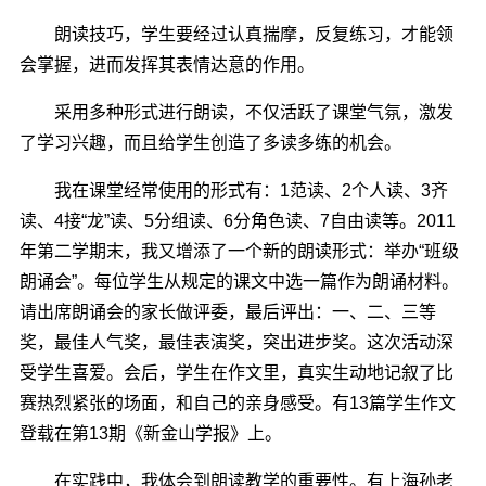
朗读技巧，学生要经过认真揣摩，反复练习，才能领
会掌握，进而发挥其表情达意的作用。
采用多种形式进行朗读，不仅活跃了课堂气氛，激发
了学习兴趣，而且给学生创造了多读多练的机会。
我在课堂经常使用的形式有：1范读、2个人读、3齐
读、4接“龙”读、5分组读、6分角色读、7自由读等。2011
年第二学期末，我又增添了一个新的朗读形式：举办“班级
朗诵会”。每位学生从规定的课文中选一篇作为朗诵材料。
请出席朗诵会的家长做评委，最后评出：一、二、三等
奖，最佳人气奖，最佳表演奖，突出进步奖。这次活动深
受学生喜爱。会后，学生在作文里，真实生动地记叙了比
赛热烈紧张的场面，和自己的亲身感受。有13篇学生作文
登载在第13期《新金山学报》上。
在实践中，我体会到朗读教学的重要性。有上海孙老