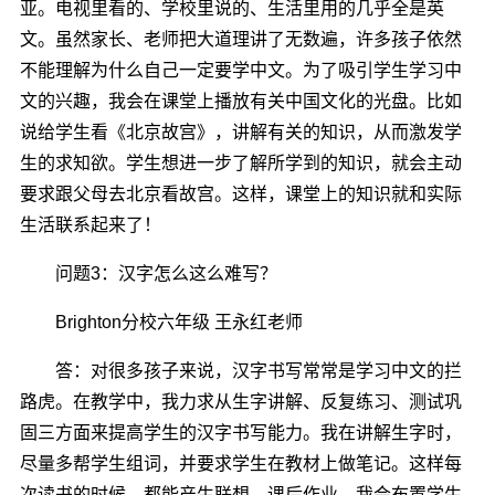
亚。电视里看的、学校里说的、生活里用的几乎全是英
文。虽然家长、老师把大道理讲了无数遍，许多孩子依然
不能理解为什么自己一定要学中文。为了吸引学生学习中
文的兴趣，我会在课堂上播放有关中国文化的光盘。比如
说给学生看《北京故宫》，讲解有关的知识，从而激发学
生的求知欲。学生想进一步了解所学到的知识，就会主动
要求跟父母去北京看故宫。这样，课堂上的知识就和实际
生活联系起来了！
问题3：汉字怎么这么难写？
Brighton分校六年级 王永红老师
答：对很多孩子来说，汉字书写常常是学习中文的拦
路虎。在教学中，我力求从生字讲解、反复练习、测试巩
固三方面来提高学生的汉字书写能力。我在讲解生字时，
尽量多帮学生组词，并要求学生在教材上做笔记。这样每
次读书的时候，都能产生联想。课后作业，我会布置学生