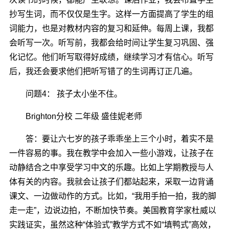
抄写生词，而不仅仅是生字。这样一方面提高了学生的组
词能力，也是对教材内容的复习和延伸。每周上课，我都
会听写一次。听写前，我都会给时间让学生复习巩固、强
化记忆。他们听写取得好成绩，继续学习才有信心。听写
后，我还会要求他们把听写错了的生词再订正几遍。
问题4： 孩子太小坐不住。
Brighton分校 二年级 盛佳妮老师
答：要让六七岁的孩子乖乖坐上三个小时，着实不是
一件容易的事。我在教学中会加入一些小游戏，让孩子在
动静结合之中享受学习中文的乐趣。比如上学期教授与人
体有关的内容。我就会让孩子们都站起来，采取一边背诵
课文、一边做动作的方式。比如，“我用手拍一拍，我的脚
走一走”，边说边拍，不断加快节奏。美国教育学家杜威以
实践证实，虽然这种“体验式”教学方式不如“填鸭式”高效，