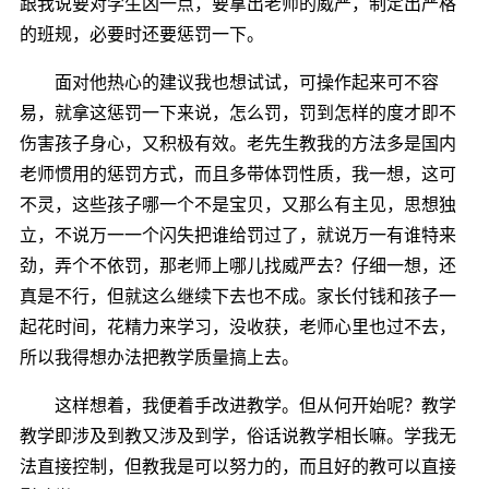
跟我说要对学生凶一点，要拿出老师的威严，制定出严格
的班规，必要时还要惩罚一下。
面对他热心的建议我也想试试，可操作起来可不容
易，就拿这惩罚一下来说，怎么罚，罚到怎样的度才即不
伤害孩子身心，又积极有效。老先生教我的方法多是国内
老师惯用的惩罚方式，而且多带体罚性质，我一想，这可
不灵，这些孩子哪一个不是宝贝，又那么有主见，思想独
立，不说万一一个闪失把谁给罚过了，就说万一有谁特来
劲，弄个不依罚，那老师上哪儿找威严去？仔细一想，还
真是不行，但就这么继续下去也不成。家长付钱和孩子一
起花时间，花精力来学习，没收获，老师心里也过不去，
所以我得想办法把教学质量搞上去。
这样想着，我便着手改进教学。但从何开始呢？教学
教学即涉及到教又涉及到学，俗话说教学相长嘛。学我无
法直接控制，但教我是可以努力的，而且好的教可以直接