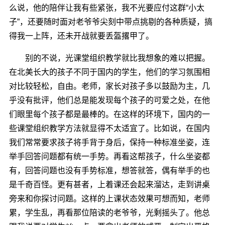
么说，他的陪伴让我有些紧张，我不光要应付这群“小太
子”，还要随时面对老爷爷尖刻中带点挑剔的各种质疑，搞
得我一上阵，还未开战就要丢盔撂甲了。
别的不说，光课堂组织教学就比我想象的难以把握。
在北美长大的孩子不同于国内的学生，他们的学习氛围相
对比较轻松，自由。老师，家长对孩子多以鼓励为主，几
乎没有批评，他们总是能发现每个孩子的可爱之处，在他
们眼里每个孩子都是最棒的。在这样的环境下，国内的一
些课堂组织教学方法就显得不太适宜了。比如说，在国内
我们常常要求孩子将手背于身后，保持一种标准坐姿，连
举手回答问题都有统一手势。再看这帮孩子，什么坐姿都
有，回答问题也没有手势标准，想答就答，偶有举手的也
是千奇百怪。更有甚者，上着课还会起来溜达，走到讲桌
旁来和你探讨问题。这样的上课状态效果可想而知，老师
累，学生乱，再看那位陪读的老爷爷，光剩摇头了。他总