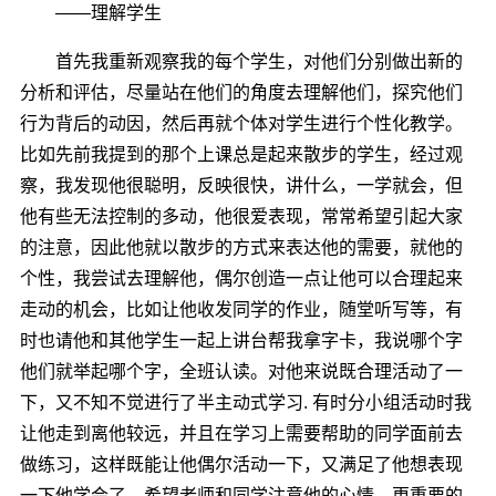
――理解学生
首先我重新观察我的每个学生，对他们分别做出新的
分析和评估，尽量站在他们的角度去理解他们，探究他们
行为背后的动因，然后再就个体对学生进行个性化教学。
比如先前我提到的那个上课总是起来散步的学生，经过观
察，我发现他很聪明，反映很快，讲什么，一学就会，但
他有些无法控制的多动，他很爱表现，常常希望引起大家
的注意，因此他就以散步的方式来表达他的需要，就他的
个性，我尝试去理解他，偶尔创造一点让他可以合理起来
走动的机会，比如让他收发同学的作业，随堂听写等，有
时也请他和其他学生一起上讲台帮我拿字卡，我说哪个字
他们就举起哪个字，全班认读。对他来说既合理活动了一
下，又不知不觉进行了半主动式学习. 有时分小组活动时我
让他走到离他较远，并且在学习上需要帮助的同学面前去
做练习，这样既能让他偶尔活动一下，又满足了他想表现
一下他学会了，希望老师和同学注意他的心情，更重要的