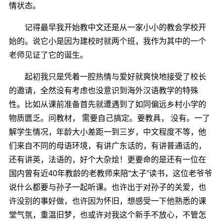
情状态。
记得最早我开始教中文还是从一家小小的教会学校开
始的。说它小是因为建校时就两个班，我作为其中的一个
老师见证了它的诞生。
起初我只是凭着一腔热情与爱好就爽快地接受了校长
的邀请，全然没有考虑也没意识到海外汉语教学的特殊
性。比如从课前准备首先就遭遇到了如同偏远乡村小学的
物质匮乏。问教材， 需要自己搞定。要教具， 没有。一了
解学生情况，年龄大小差距一到三岁，中文程度不等，他
们来自不同的母语环境，有讲广东话的，有讲普通话的，
还有讲英，法语的，好个大杂烩！更要命的是还有一位在
国内曾有近40年教龄的老教师来陪“太子”读书，这位老爷爷
说什么都要与孙子一起听课。也许出于对孙子的关爱，也
许没别的事好做，也许因为怀旧，想感受一下他熟悉的课
堂气氛，重温旧梦，也或许对我这个新手不放心，不管怎