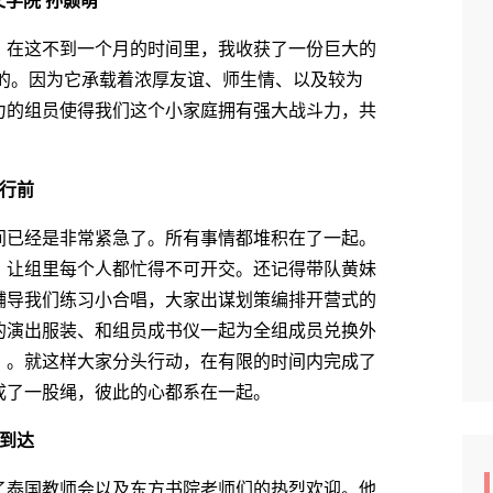
学院 孙颢萌
在这不到一个月的时间里，我收获了一份巨大的
量的。因为它承载着浓厚友谊、师生情、以及较为
力的组员使得我们这个小家庭拥有强大战斗力，共
行前
已经是非常紧急了。所有事情都堆积在了一起。
，让组里每个人都忙得不可开交。还记得带队黄妹
辅导我们练习小合唱，大家出谋划策编排开营式的
的演出服装、和组员成书仪一起为全组成员兑换外
。。就这样大家分头行动，在有限的时间内完成了
成了一股绳，彼此的心都系在一起。
达
泰国教师会以及东方书院老师们的热烈欢迎。他