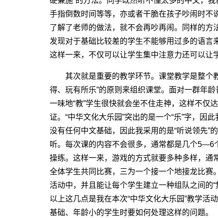
硬兼施”的方法。同学既然听不懂太多的中文，
手指倒数时间等等，亦或者干脆在孩子吵闹时不
了解了老师的做法，就不会再吵再闹。同样的方
发现对于基础比较差的学生不能够用过多的语言
这样一来，不仅可以让学生集中注意力还可以让
其次就是重要的教学环节。课堂教学是整个教
得、玩有所乐”的原则来组织课堂。面对一群年
一味地“教”学生很快就会坐不住走神，这样不仅
证。“中华文化大乐园”突出的是一个“乐”字，因
没有任何中文基础，因此我采用的是“听说领先”
听。每次课的内容不会很多，通常都是几个5―6
操练。这样一来，游戏的方式就要多种多样，通
全体学生共同比赛，三为一个接一个地接龙比赛
活动中，并且能让每个学生建立一种组队之间的“
以上这几点是我在本次“中华文化大乐园”教学活
基础、年龄小的学生时要如何处理这样的问题。