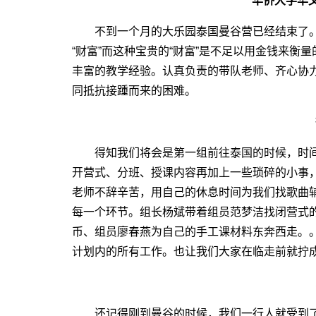
华侨大学华文
不到一个月的大乐园泰国曼谷营已经结束了。
“财富”而这种宝贵的“财富”是不足以用金钱来衡
丰富的教学经验。认真负责的带队老师、齐心协
同抵抗接踵而来的困难。
得知我们将会是第一组前往泰国的时候，时间
开营式、分班、授课内容再加上一些琐碎的小事
老师不辞辛苦，用自己的休息时间为我们找歌曲
每一个环节。组长杨斌带着组员范梦洁找闭营式
币、组员廖春燕为自己的手工课材料东奔西走。
计划内的所有工作。也让我们大家在临走前就拧
到
还记得刚到曼谷的时候，我们一行人就受到了