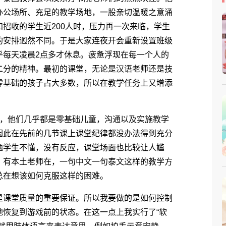
办公场所、充足的教学场地，一股亲切温暖之意涌
招收的学生近200人时，压力再一次来临，学生
的安排迥然不同。于是大家连夜开会重新设置班级
乎每天凌晨2点多才休息。疲惫浮现在每一个人的
二分的精神。最初的课堂，无论是汉语老师还是技
零基础的孩子占大多数，所以在教学任务上又增添
，他们几乎都是零基础儿童，沟通以及实施教学
因此在先前的几节课上课堂纪律都没办法得到充分
题学生不懂，没有反应，课堂场面也比较让人尴
，有本土老师在，一句中文一句泰文这样的教学方
总在想该如何克服这样的困难。
课堂质量的重要保证。所以我要做的是如何控制
地恢复到游戏前的状态。在这一点上我实行了“软