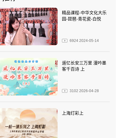
精品课程-中华文化大乐
园-琵琶-青花瓷-白悦
6924
2024-05-14
遥忆长安三万里 漫吟墨
客千百诗 上
3102
2026-04-28
上海灯彩上