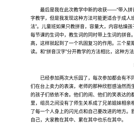
最后是我在此次教学中新的收获――“带入拼音
字教学，但是我发现这种方法可能更适合于成人
法”。儿童班如果只教拼音，容量大，内容枯燥
每节课的生词中，教生词的同时带上生词的拼音
高，这样就起到了一个巩固复习的作用。三个星
读。和“拼音汉字”分开教学的方法相比，这种方
已经参加两次大乐园了，每次参加都会有不同
们在台上卖力的表演，老师的那种欣慰感油然而
的孩子们依依不舍。他们的闹、他们的笑表达的
里，组员之间没有了师生关系成了兄弟姐妹相亲
了每一个人身上的闪光点和自己要改进的地方。我
自己，大家教在其中、累在其中也乐在其中。