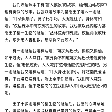
我们汉语课本中有“盲人摸象”的故事，缅甸民间故事中
也有类似的故事。我就以这故事为基础出了这么一则谜
语：“耳朵似扇子，鼻子比手巧，大腿是柱子，身体有如
墙。”汉语课本中有东郭先生的故事，我也就以此内容为基
础出了猜一生物的谜语：“丛林荒野到处跑，夜里两眼放绿
火，东郭老人曾相救，忘恩负义要咬人。”
有一则谜语我这样写道：“嘴尖尾巴长，偷粮又偷油，
如果过街，人人喊打。”就算你不知道嘴尖尾巴长者是何种
生物，但“老鼠过街，人人喊打”这句话应该是听过的吧。另
一则谜语我又这样写道：“耳大身壮眼睛小，好吃懒做爱睡
觉。不要嫌它没有用，端上桌来你最爱。”我们有人嫌猪
懒，嫌猪脏，但不吃猪肉的(在我们华人中间)大概是很少的
吧。
出了十多则这样的猜生物的谜语后，我感到心满意足
了。这些谜语，大多取材自自己学过的课文，算是再一次