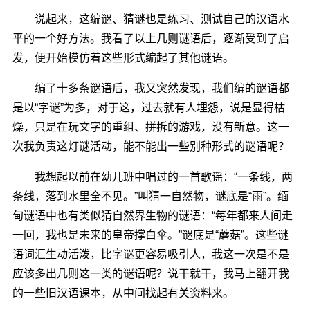
说起来，这编谜、猜谜也是练习、测试自己的汉语水
平的一个好方法。我看了以上几则谜语后，逐渐受到了启
发，便开始模仿着这些形式编起了其他谜语。
编了十多条谜语后，我又突然发现，我们编的谜语都
是以“字谜”为多，对于这，过去就有人埋怨，说是显得枯
燥，只是在玩文字的重组、拼拆的游戏，没有新意。这一
次我负责这灯谜活动，能不能出一些别种形式的谜语呢？
我想起以前在幼儿班中唱过的一首歌谣：“一条线，两
条线，落到水里全不见。”叫猜一自然物，谜底是“雨”。缅
甸谜语中也有类似猜自然界生物的谜语：“每年都来人间走
一回，我也是未来的皇帝撑白伞。”谜底是“蘑菇”。这些谜
语词汇生动活泼，比字谜更容易吸引人，我这一次是不是
应该多出几则这一类的谜语呢？说干就干，我马上翻开我
的一些旧汉语课本，从中间找起有关资料来。