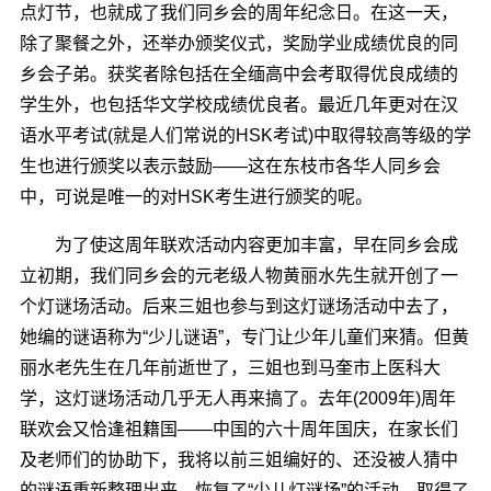
点灯节，也就成了我们同乡会的周年纪念日。在这一天，
除了聚餐之外，还举办颁奖仪式，奖励学业成绩优良的同
乡会子弟。获奖者除包括在全缅高中会考取得优良成绩的
学生外，也包括华文学校成绩优良者。最近几年更对在汉
语水平考试(就是人们常说的HSK考试)中取得较高等级的学
生也进行颁奖以表示鼓励――这在东枝市各华人同乡会
中，可说是唯一的对HSK考生进行颁奖的呢。
为了使这周年联欢活动内容更加丰富，早在同乡会成
立初期，我们同乡会的元老级人物黄丽水先生就开创了一
个灯谜场活动。后来三姐也参与到这灯谜场活动中去了，
她编的谜语称为“少儿谜语”，专门让少年儿童们来猜。但黄
丽水老先生在几年前逝世了，三姐也到马奎市上医科大
学，这灯谜场活动几乎无人再来搞了。去年(2009年)周年
联欢会又恰逢祖籍国――中国的六十周年国庆，在家长们
及老师们的协助下，我将以前三姐编好的、还没被人猜中
的谜语重新整理出来，恢复了“少儿灯谜场”的活动，取得了