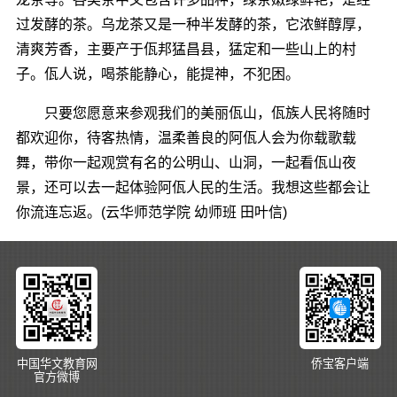
过发酵的茶。乌龙茶又是一种半发酵的茶，它浓鲜醇厚，
清爽芳香，主要产于佤邦猛昌县，猛定和一些山上的村
子。佤人说，喝茶能静心，能提神，不犯困。
只要您愿意来参观我们的美丽佤山，佤族人民将随时
都欢迎你，待客热情，温柔善良的阿佤人会为你载歌载
舞，带你一起观赏有名的公明山、山洞，一起看佤山夜
景，还可以去一起体验阿佤人民的生活。我想这些都会让
你流连忘返。(云华师范学院 幼师班 田叶信)
中国华文教育网
侨宝客户端
官方微博