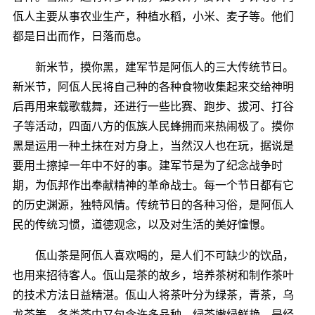
佤人主要从事农业生产，种植水稻，小米、麦子等。他们
都是日出而作，日落而息。
新米节，摸你黑，建军节是阿佤人的三大传统节日。
新米节，阿佤人民将自己种的各种食物收集起来交给神明
后再用来载歌载舞，还进行一些比赛、跑步、拔河、打谷
子等活动，四面八方的佤族人民蜂拥而来热闹极了。摸你
黑是运用一种土抹在对方身上，当然汉人也在玩，据说是
要用土擦掉一年中不好的事。建军节是为了纪念战争时
期，为佤邦作出奉献精神的革命战士。每一个节日都有它
的历史渊源，独特风情。传统节日的各种习俗，是阿佤人
民的传统习惯，道德观念，以及对生活的美好憧憬。
佤山茶是阿佤人喜欢喝的，是人们不可缺少的饮品，
也用来招待客人。佤山是茶的故乡，培养茶树和制作茶叶
的技术方法日益精湛。佤山人将茶叶分为绿茶，青茶，乌
龙茶等。各类茶中又包含许多品种，绿茶嫩绿鲜艳，是经