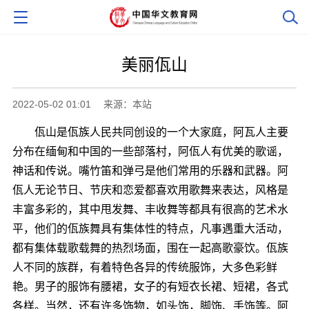
美丽佤山
2022-05-02 01:01
来源：本站
佤山是佤族人民共同创设的一个大家庭，阿瓦人主要
分布在缅甸和中国的一些部落村，阿佤人有优美的歌谣，
神话和传说。嘴竹笛和弹弓是他们常用的乐器和武器。阿
佤人无论节日、节庆和恋爱都喜欢用歌舞来表达，风格是
丰富多彩的，其中甩发舞、丰收舞等都具有很高的艺术水
平，他们的佤族舞具有集体性的特点，凡事遇重大活动，
都有集体载歌载舞的热烈场面，围在一起高歌豪饮。佤族
人不同的族群，有着特色各异的传统服饰，大多色彩鲜
艳。男子的服饰有腰裙，女子的有短衣长裙、短裙，各式
各样。当然，还有许多饰物，如头饰，脚饰、手饰等。阿