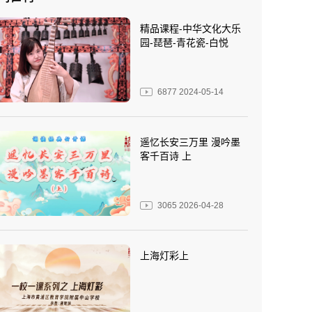
精品课程-中华文化大乐
园-琵琶-青花瓷-白悦
6877
2024-05-14
遥忆长安三万里 漫吟墨
客千百诗 上
3065
2026-04-28
上海灯彩上