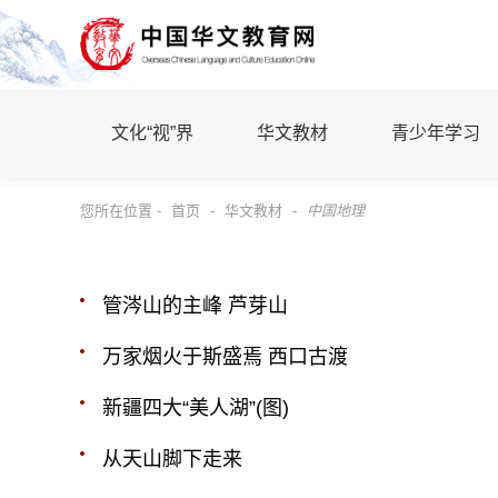
文化“视”界
华文教材
青少年学习
您所在位置 -
首页
-
华文教材
-
中国地理
管涔山的主峰 芦芽山
万家烟火于斯盛焉 西口古渡
新疆四大“美人湖”(图)
从天山脚下走来