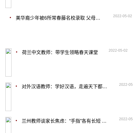
2022-05-02
美华裔少年被6所常春藤名校录取 父母：陪伴很重要
2022-05-02
荷兰中文教师：带学生领略春天课堂
2022-05
对外汉语教师：学好汉语，走遍天下都不怕
2022-05
兰州教师谈家长焦虑：“手指”各有长短 遵循孩子内心