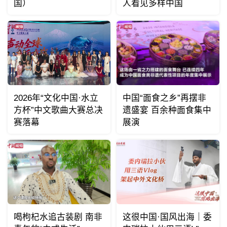
国）
人看见多样中国
2026年“文化中国·水立
中国“面食之乡”再摆非
方杯”中文歌曲大赛总决
遗盛宴 百余种面食集中
赛落幕
展演
喝枸杞水追古装剧 南非
这很中国·国风出海｜委