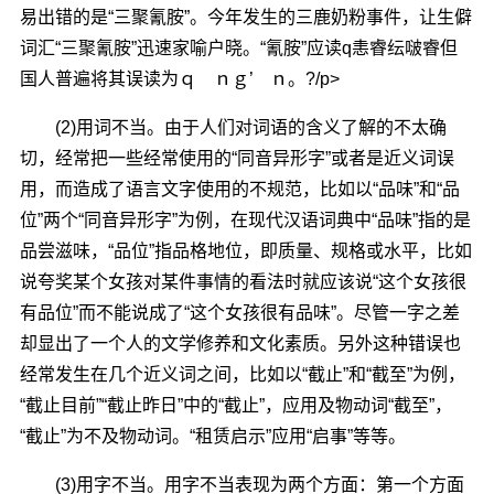
易出错的是“三聚氰胺”。今年发生的三鹿奶粉事件，让生僻
词汇“三聚氰胺”迅速家喻户晓。“氰胺”应读q恚睿纭啵睿但
国人普遍将其误读为ｑ ｎｇ’ ｎ。?/p>
(2)用词不当。由于人们对词语的含义了解的不太确
切，经常把一些经常使用的“同音异形字”或者是近义词误
用，而造成了语言文字使用的不规范，比如以“品味”和“品
位”两个“同音异形字”为例，在现代汉语词典中“品味”指的是
品尝滋味，“品位”指品格地位，即质量、规格或水平，比如
说夸奖某个女孩对某件事情的看法时就应该说“这个女孩很
有品位”而不能说成了“这个女孩很有品味”。尽管一字之差
却显出了一个人的文学修养和文化素质。另外这种错误也
经常发生在几个近义词之间，比如以“截止”和“截至”为例，
“截止目前”“截止昨日”中的“截止”，应用及物动词“截至”，
“截止”为不及物动词。“租赁启示”应用“启事”等等。
(3)用字不当。用字不当表现为两个方面：第一个方面