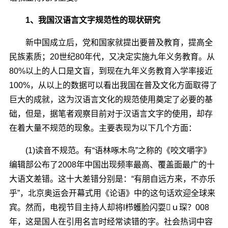
1、我国汉语言文字规范性的现状研究
新中国成立后，党和国家就提出要普及教育，提高全
民族素质；20世纪80年代，又决定实施九年义务教育。从
80%以上的人口是文盲，到现在九年义务教育入学率接近
100%，从以上的数据可以看出我国在普及文化方面取得了
巨大的成就，这为汉语言文化的规范使用奠定了必要的基
础，但是，据笔者观察目前对于汉语言文字的使用，却存
在着大量不规范的现象。主要表现为以下几个方面：
(1)读音不规范。有“语林啄木鸟”之称的《咬文嚼字》
编辑部公布了2008年中国出现频率最高、覆盖面最广的十
大语文差错。这十大差错分别是：“有朋自远方来，不亦乐
乎”，北京奥运会开幕式用《论语》中的这句话欢迎全球来
宾。然而，电视节目主持人却将l栉蠖脸闪耍ｕ琛？008
年，这是国人在引用名言时经常读错的字。社会热词中容