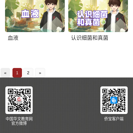
血液
认识细菌和真菌
«
1
2
»
中国华文教育网
侨宝客户端
官方微博