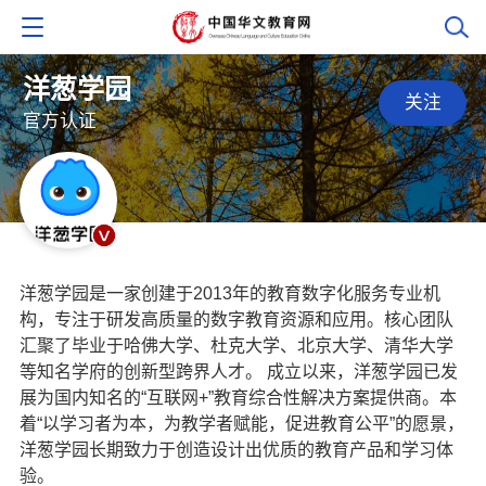
洋葱学园
关注
官方认证
洋葱学园是一家创建于2013年的教育数字化服务专业机
构，专注于研发高质量的数字教育资源和应用。核心团队
汇聚了毕业于哈佛大学、杜克大学、北京大学、清华大学
等知名学府的创新型跨界人才。 成立以来，洋葱学园已发
展为国内知名的“互联网+”教育综合性解决方案提供商。本
着“以学习者为本，为教学者赋能，促进教育公平”的愿景，
洋葱学园长期致力于创造设计出优质的教育产品和学习体
验。