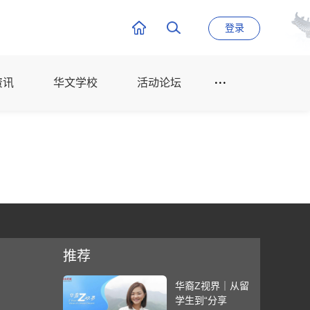
登录
资讯
华文学校
活动论坛
推荐
华裔Z视界｜从留
学生到“分享