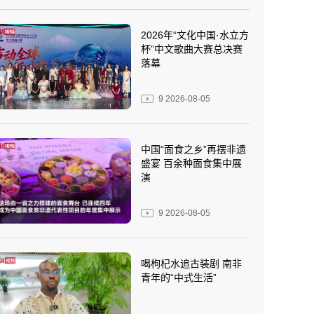
2026年“文化中国·水立方
杯”中文歌曲大赛总决赛
落幕
9
2026-08-05
中国“面食之乡”再摆非遗
盛宴 百余种面食集中展
演
9
2026-08-05
喝枸杞水追古装剧 南非
青年的“中式生活”